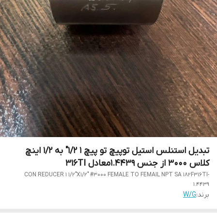
تبدیل استنلس استیل توپیچ تو پیچ 1 1/2" به 1/2 اینچ
کلاس 3000 از جنس 1.4439معادل 316TI
CON REDUCER 1 1/2"X1/2" #3000 FEMALE TO FEMAIL NPT SA 182F316TI-
1.4439
برند:
W/G