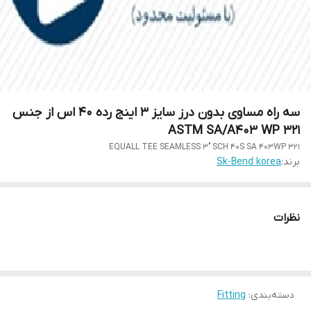
سه راه مساوی بدون درز سایز 3 اینج رده 40 اس از جنس
ASTM SA/A403 WP 321
EQUALL TEE SEAMLESS 3" SCH 40S SA 403WP 321
برند:
Sk-Bend korea
نظرات
دسته‌بندی
:
Fitting