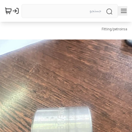
Fitting
/
petroirsa