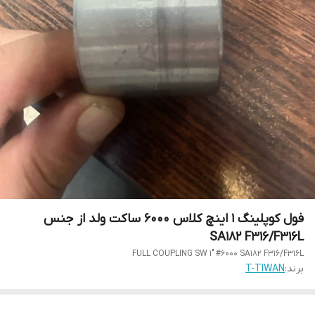
فول کوپلینگ 1 اینچ کلاس 6000 ساکت ولد از جنس
SA182 F316/F316L
FULL COUPLING SW 1" #6000 SA182 F316/F316L
برند:
T-TIWAN