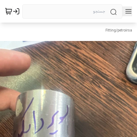
Fitting
/
petroirsa