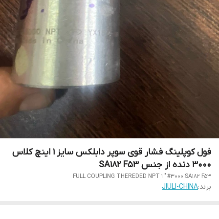
فول کوپلینگ فشار قوی سوپر دابلکس سایز 1 اینچ کلاس
3000 دنده از جنس SA182 F53
FULL COUPLING THEREDED NPT 1 " #3000 SA182 F53
برند:
JIULI-CHINA