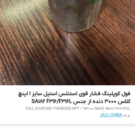
فول کوپلینگ فشار قوی استنلس استیل سایز 1 اینچ
کلاس 3000 دنده از جنس SA182 F316/F316L
FULL COUPLING THEREDED NPT 1 " #3000 NACE SA182 F316/F16L
برند:
JIULI-CHINA