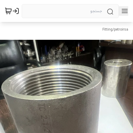
Fitting
/
petroirsa