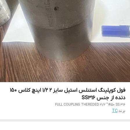
فول کوپلینگ استنلس استیل سایز 2 1/2 اینچ کلاس 150
دنده از جنس SS316
FULL COUPLING THEREDED 21/2 " #150 SS 316
برند:
TC