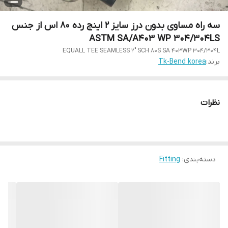
سه راه مساوی بدون درز سایز 2 اینج رده 80 اس از جنس
ASTM SA/A403 WP 304/304LS
EQUALL TEE SEAMLESS 2" SCH 80S SA 403WP 304/304L
برند:
Tk-Bend korea
نظرات
دسته‌بندی
:
Fitting