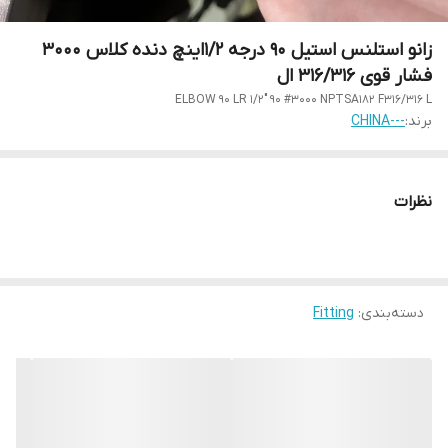
زانو استلنس استیل 90 درجه 1/2اینچ دنده کلاس 3000
فشار قوی 316/316 ال
ELBOW 90 LR 1/2" 90 #3000 NPTSA182 F316/316 L
برند:
---CHINA
نظرات
دسته‌بندی
:
Fitting