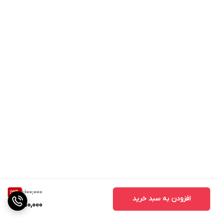
1,100,000
13
%
افزودن به سبد خرید
950,000