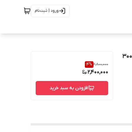
ورود | ثبت‌نام
ستیل 90 درجه 3/4اینچ ساکت ولد کلاس 3000
14
%
2,800,000
2,400,000
افزودن به سبد خرید