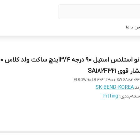
س با ما
زانو استلنس ا
ار قوی SA182F321
ELBOW 90 LR 3/4" #3000 SW SA182 /F3
ند:
SK-BEND-KOREA
ته‌بندی
:
Fitting