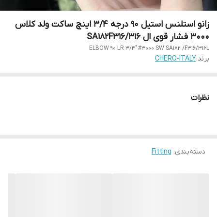
زانو استلنس استیل 90 درجه 3/4 اینچ ساکت ولد کلاس
3000 فشار قوی ال SA182F316/316
ELBOW 90 LR 3/4" #3000 SW SA182 /F316/316L
برند:
CHERO-ITALY
نظرات
دسته‌بندی
:
Fitting