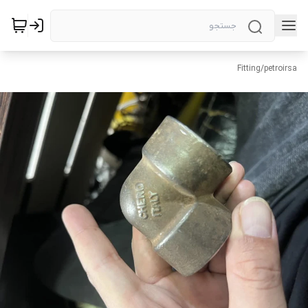
Fitting
/
petroirsa