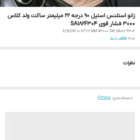
زانو استلنس استیل 90 درجه 22 میلیمتر ساکت ولد کلاس
3000 فشار قوی SA182F304
ELBOW 90 HT22 MM #3000 SW SA182 F304
برند:
فاقد برند
نظرات
دسته‌بندی
:
Fitting