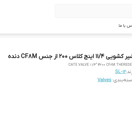
س با ما
کشویی 11/4 اینج کلاس 200 از جنس CF8M دنده
CATE VALVE 1 1/4" #200 CF8M THERED
ند:
SL-12
ته‌بندی
:
Valves