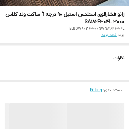
زانو فشارقوی استلنس استیل 90 درجه 1" ساکت ولد کلاس
3000 SA182F304L
ELBOW 90 1" #3000 SW SA182 F304L
برند:
فاقد برند
نظرات
دسته‌بندی
:
Fitting