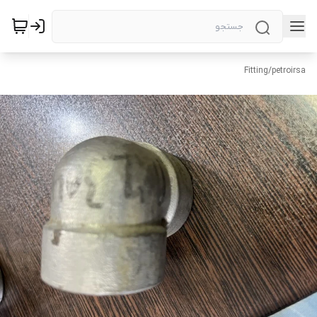
Fitting
/
petroirsa