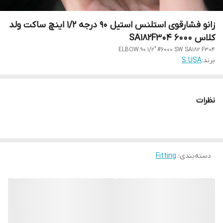
زانو فشارقوی استلنس استیل 90 درجه 1/2 اینچ ساکت ولد
کلاس 6000 SA182F304
ELBOW 90 1/2" #6000 SW SA182 F304
برند:
S USA
نظرات
دسته‌بندی
:
Fitting