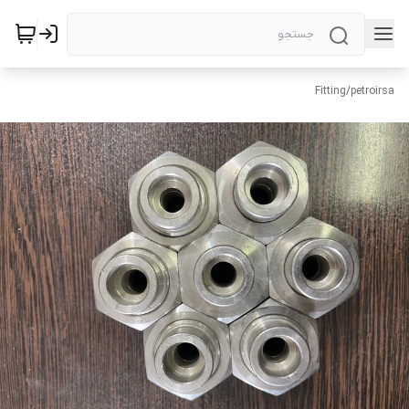
Fitting
/
petroirsa