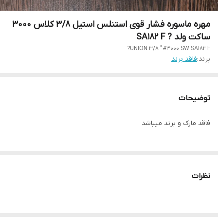
مهره ماسوره فشار قوی استنلس استیل 3/8 کلاس 3000
ساکت ولد ? SA182 F
UNION 3/8 " #3000 SW SA182 F?
برند:
فاقد برند
توضیحات
فاقد مارک و برند میباشد
نظرات