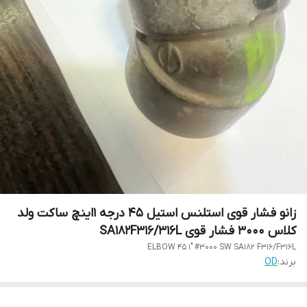
زانو فشار قوی استلنس استیل 45 درجه 1اینچ ساکت ولد
کلاس 3000 فشار قوی SA182F316/316L
ELBOW 45 1" #3000 SW SA182 F316/F316L
برند:
OD