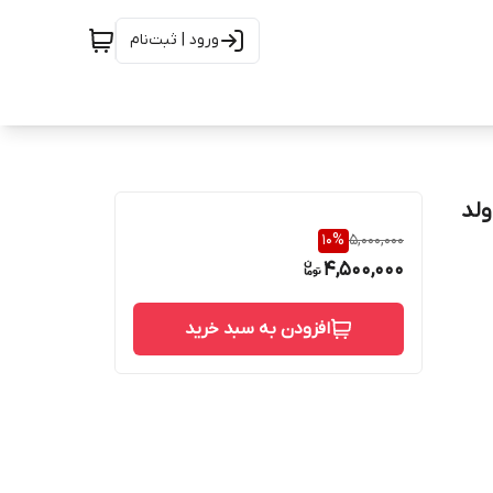
ورود | ثبت‌نام
نچ ساکت ولد
10
%
5,000,000
4,500,000
افزودن به سبد خرید