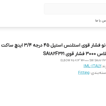
س با ما
زانو فشار قوی استلنس استیل 45 درجه 3/4 ای
3000 فشار قوی SA182F321
ELBOW 45 3/4" #3000 SW SA182 F3
ند:
IML-ITALY
ته‌بندی
:
Fitting