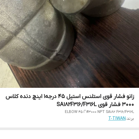
زانو فشار قوی استلنس استیل 45 درجه1 اینچ دنده کلاس
3000 فشار قوی SA182F316/F316L
ELBOW 45 1" #3000 NPT SA182 F316/F316L
برند:
T-TIWAN