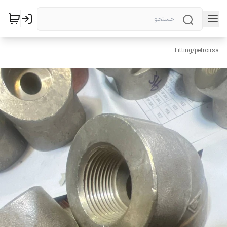
Fitting
/
petroirsa