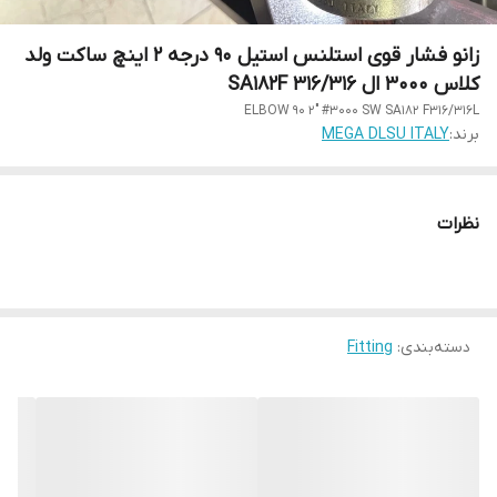
زانو فشار قوی استلنس استیل 90 درجه 2 اینچ ساکت ولد
کلاس 3000 ال 316/316 SA182F
ELBOW 90 2" #3000 SW SA182 F316/316L
برند:
MEGA DLSU ITALY
نظرات
دسته‌بندی
:
Fitting