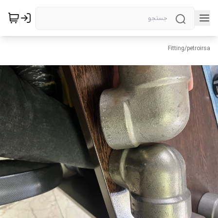
Fitting
/
petroirsa