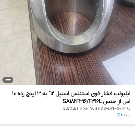
ایلبولت فشار قوی استنلس استیل 12" به 3 اینچ رده 10
اس از جنس SA182F316/F316L
ELBOLET 12"X3" SCH 10S SA182F316/F316L
برند:
OD