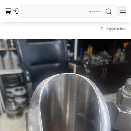
Fitting
/
petroirsa