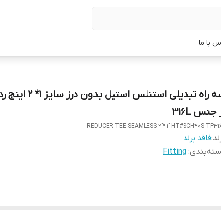
س با ما
 جنس 316L
REDUCER TEE SEAMLESS 2"* 1" HT#SCH40S TP31
ند:
فاقد برند
ته‌بندی
:
Fitting