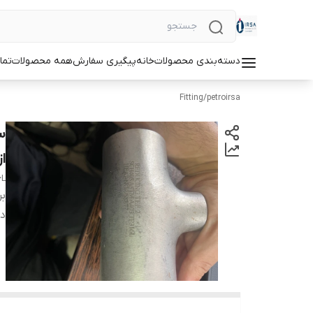
دسته‌بندی محصولات
خانه
پیگیری سفارش
همه محصولات
تما
Fitting
/
petroirsa
از
6L
بر
دس