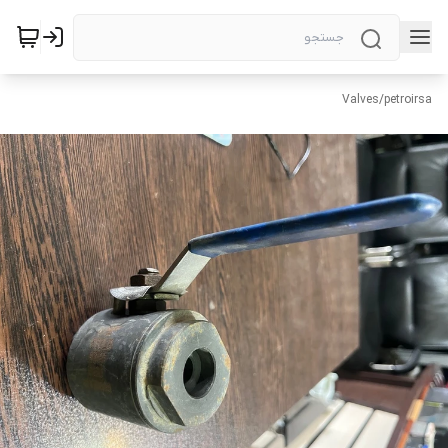
Valves
/
petroirsa