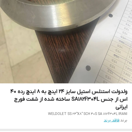
ولدولت استنلس استیل سایز 24 اینچ به 8 اینچ رده 40
اس از جنس SA182F304L ساخته شده از شفت فورج
ایرانی
WELDOLET SS 24"X8" SCH 40S SA 182F304L IRANI
برند:
فاقد برند