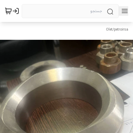
Olet
/
petroirsa