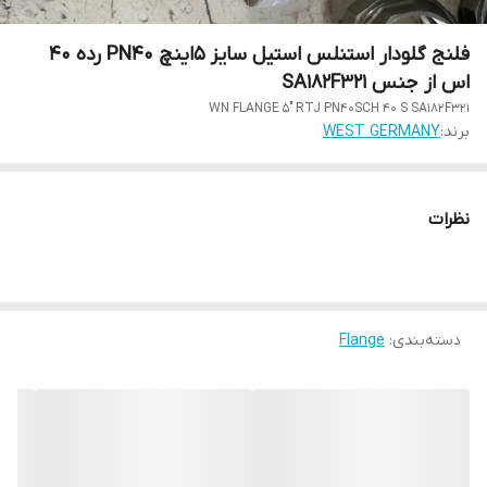
فلنج گلودار استنلس استیل سایز 5اینچ PN40 رده 40
اس از جنس SA182F321
WN FLANGE 5" RTJ PN40SCH 40 S SA182F321
برند:
WEST GERMANY
نظرات
دسته‌بندی
:
Flange