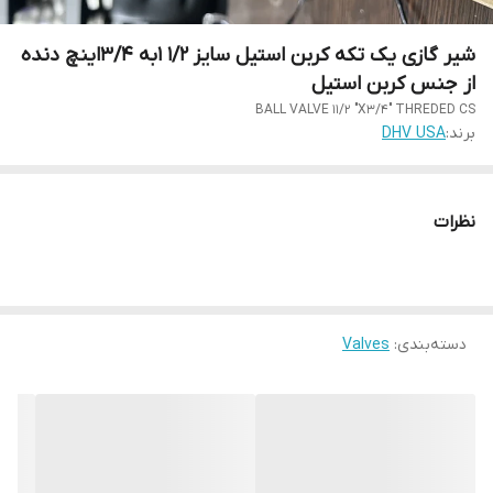
شیر گازی یک تکه کربن استیل سایز 1/2 1به 3/4اینچ دنده
از جنس کربن استیل
BALL VALVE 11/2 "X3/4" THREDED CS
برند:
DHV USA
نظرات
دسته‌بندی
:
Valves