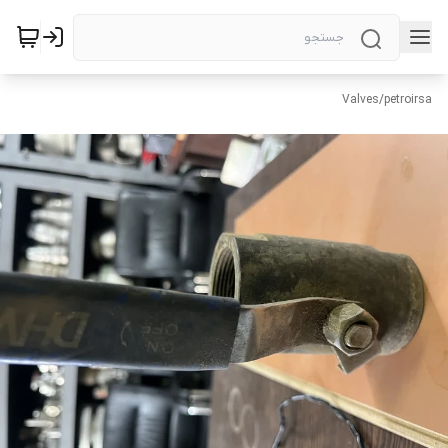
Valves
/
petroirsa