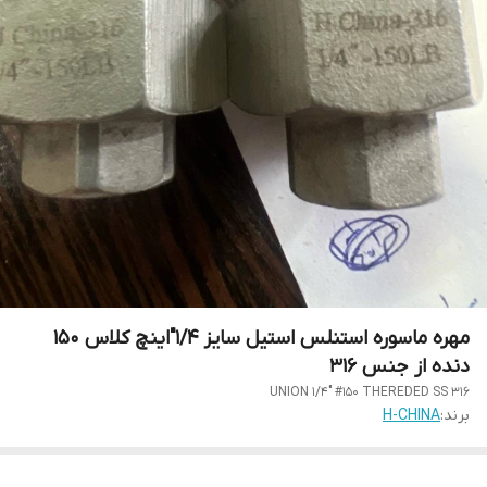
مهره ماسوره استنلس استیل سایز 1/4"اینچ کلاس 150
دنده از جنس 316
UNION 1/4" #150 THEREDED SS 316
برند:
H-CHINA