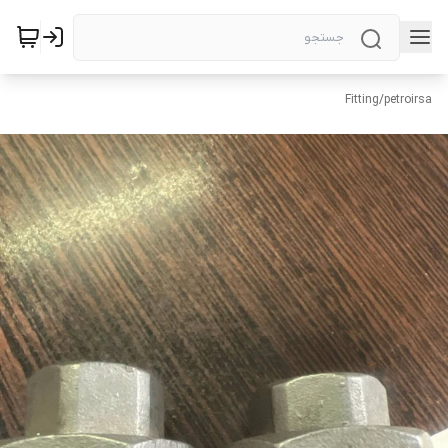
Fitting
/
petroirsa