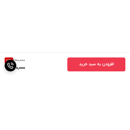
280,000
17
%
افزودن به سبد خرید
230,000
برگشت به بالا