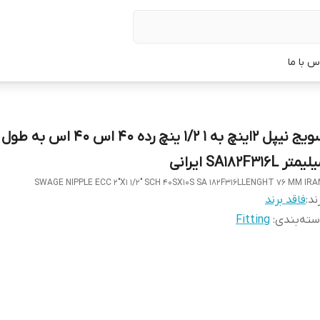
س با ما
متر SA182F316L ایرانی
SWAGE NIPPLE ECC 2"X1 1/2" SCH 40SX10S SA 182F316LLENGHT 76 MM IRA
ند:
فاقد برند
ته‌بندی
:
Fitting