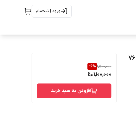
ورود | ثبت‌نام
سویج نیپل 2اینچ به 1 1/2 ینچ رده 40 اس 40 اس به طول 76
26
%
1,500,000
1,100,000
افزودن به سبد خرید