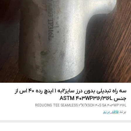
سه راه تبدیلی بدون درز سایز2به 1 اینچ رده 40 اس از
جنس ASTM 403WP316/316L
REDUCING TEE SEAMLESS 2"X1"XSCH 40S SA 403WP 316L
برند:
فاقد برند