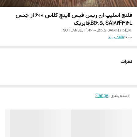
فلنج اسلیپ ان ریس فیس 1اینچ کلاس 600 از جنس
B16.5, SA182F316L,فابریک
SO FLANGE, 1 " ,#600 ,B16.5 ,SA182 F316L,RF
برند:
فاقد برند
نظرات
دسته‌بندی
:
Flange