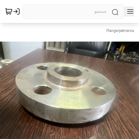
Flange
/
petroirsa