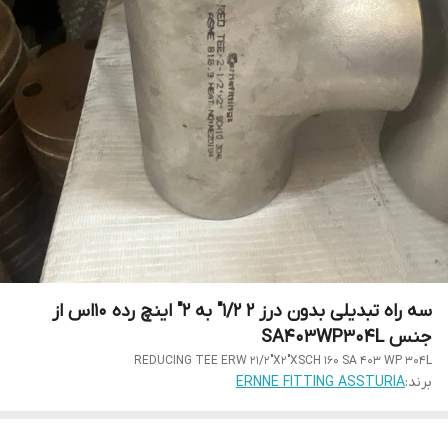
سه راه تبدیلی بدون درز 2 1/2" به 2" اینچ رده 10اس از
جنس SA403WP304L
REDUCING TEE ERW 21/2"X2"XSCH 160 SA 403 WP 304L
برند:
ERNNE FITTING ASSTURIA