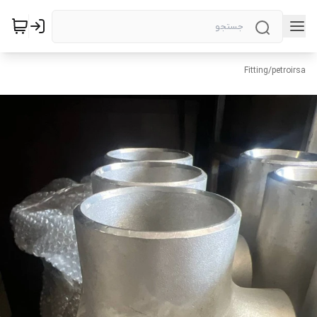
Fitting
/
petroirsa