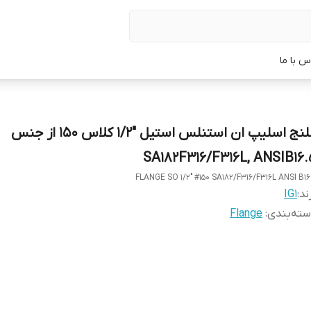
س با ما
فلنج اسلیپ ان استنلس استیل "1/2 کلاس 150 از جنس
SA182F316/F316L, ANSIB16.
FLANGE SO 1/2" #150 SA182/F316/F316L ANSI B16
ند:
IG1
ته‌بندی
:
Flange