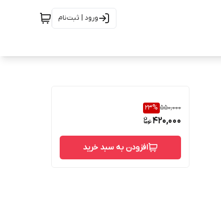
ورود | ثبت‌نام
23
%
550,000
420,000
افزودن به سبد خرید