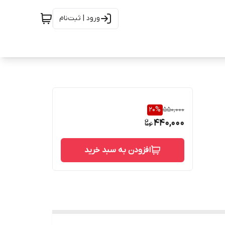
ورود | ثبت‌نام
20
%
550,000
440,000
افزودن به سبد خرید