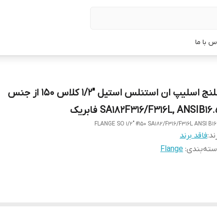
س با ما
فلنج اسلیپ ان استنلس استیل "1/2 کلاس 150 از جنس
SA182F316/F316L, ANSIB16 فابریک
FLANGE SO 1/2" #150 SA182/F316/F316L ANSI B16
ند:
فاقد برند
ته‌بندی
:
Flange