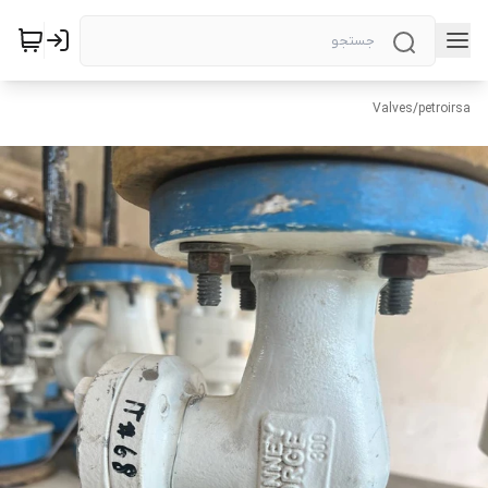
Valves
/
petroirsa