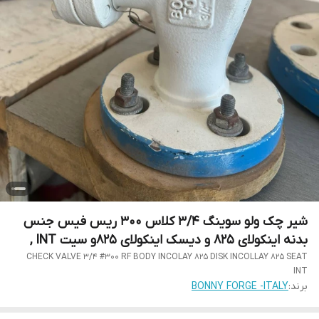
شیر چک ولو سوینگ 3/4 کلاس 300 ریس فیس جنس
بدنه اینکولای 825 و دیسک اینکولای 825و سیت INT ,
CHECK VALVE 3/4 #300 RF BODY INCOLAY 825 DISK INCOLLAY 825 SEAT
INT
برند:
BONNY FORGE -ITALY