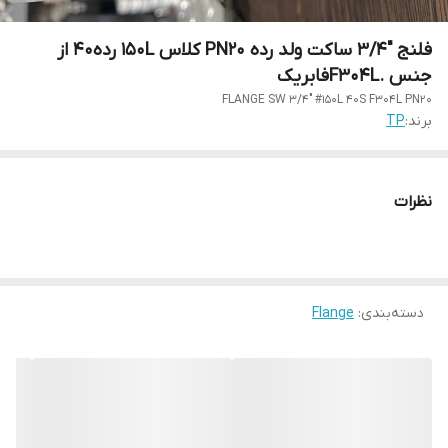
فلنج "3/4 ساکت ولد رده PN20 کلاس 150L رده40 از
جنس .F304Lفابریک
FLANGE SW 3/4" #150L 40S F304L PN20
برند:
TP
نظرات
دسته‌بندی
:
Flange