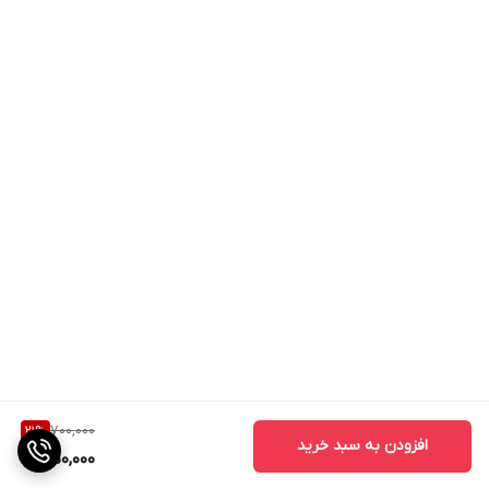
700,000
21
%
افزودن به سبد خرید
550,000