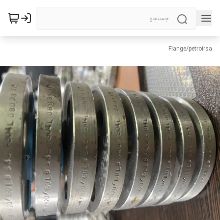
Flange
/
petroirsa