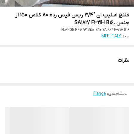
فلنج اسلیپ ان "3/4 ریس فیس رده 80 کلاس 150 از
جنس .SA182/ F321H B16
FLANGE RF 3/4" #150 S80 SA182/ F321H B16
برند:
MFF-ITALY
نظرات
دسته‌بندی
:
Flange