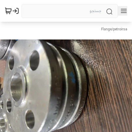
Flange
/
petroirsa