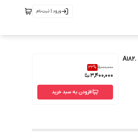
ورود | ثبت‌نام
فلنج "3/4 ساکت ولد RTJ کلاس 600 رده160 B16 از جنس .A182
32
%
5,000,000
3,400,000
افزودن به سبد خرید