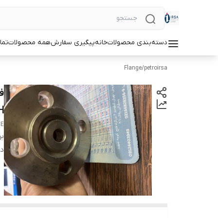
دسته‌بندی محصولات
خانه
پیگیری سفارش
همه محصولات
تما
Flange
/
petroirsa
47H
CE
بر
دس