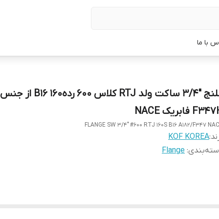
س با ما
F3 فابریک NACE
FLANGE SW 3/4" #600 RTJ 160S B16 A182/F347 NA
ند:
KOF KOREA
ته‌بندی
:
Flange