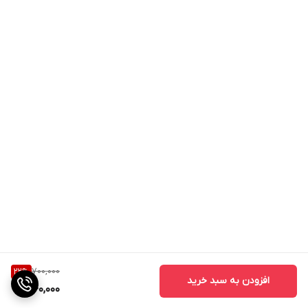
700,000
22
%
افزودن به سبد خرید
540,000