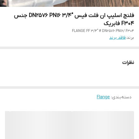
فلنج اسلیپ ان فلت فیس "3/4 DN2576 PN16 جنس
F304 فابریک
FLANGE FF 3/4" # DN2576 PN16/ F304
برند:
فاقد برند
نظرات
دسته‌بندی
:
Flange