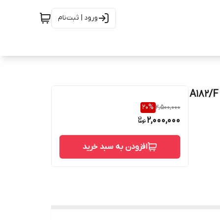
ورود | ثبت‌نام
دنده "1/2 RF کلاس 600 جنس .A182/F 316
20
%
2,500,000
2,000,000
افزودن به سبد خرید