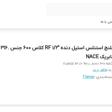
س با ما
فلنج استنلس استیل 
بریک NACE
FLANGE RF 1/2 "#600 ,A182/ F316 NA
ند:
فاقد برند
ته‌بندی
:
Flange