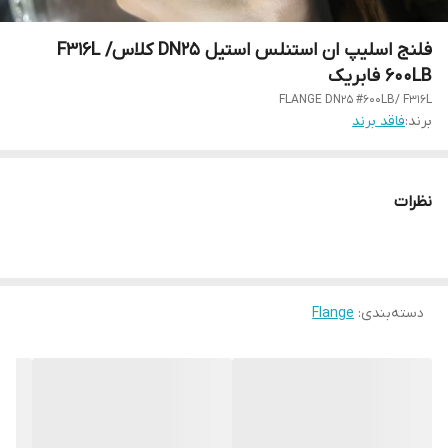
فلنج اسلیپ ان استنلس استیل DN25 کلاسF316L /
600LB فابریک
FLANGE DN25 #600LB/ F316L
برند:
فاقد برند
نظرات
دسته‌بندی
:
Flange