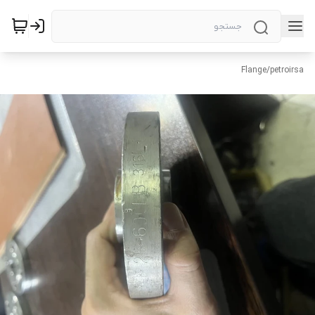
Flange
/
petroirsa