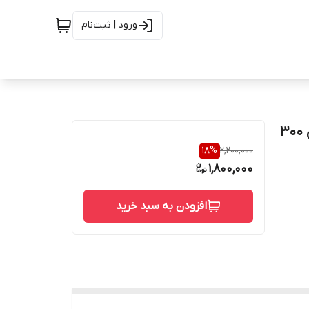
ورود | ثبت‌نام
فلنج اسلیپ ان دنده ریس فیس استنلس استیل "1 کلاس 300
18
%
2,200,000
1,800,000
افزودن به سبد خرید