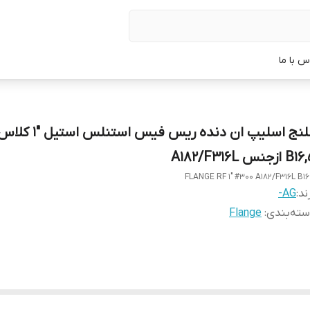
س با ما
B ازجنس A182/F316L
FLANGE RF 1" #300 A182/F316L B16
ند:
AG-
ته‌بندی
:
Flange