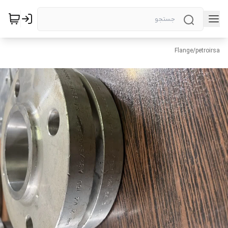
Flange
/
petroirsa