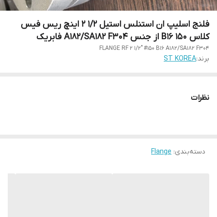
فلنج اسلیپ ان استنلس استیل 1/2 2 اینچ ریس فیس
کلاس 150 B16 از جنس A182/SA182 F304 فابریک
FLANGE RF 2 1/2" #150 B16 A182/SA182 F304
برند:
ST KOREA
نظرات
دسته‌بندی
:
Flange