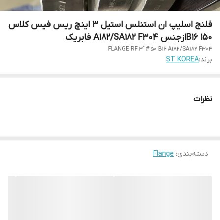
فلنج اسلیپ ان استنلس استیل 3 اینچ ریس فیس کلاس
150 B16ازجنس A182/SA182 F304 فابریک
FLANGE RF 3" #150 B16 A182/SA182 F304
برند:
ST KOREA
نظرات
دسته‌بندی
:
Flange