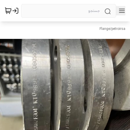
Flange
/
petroirsa