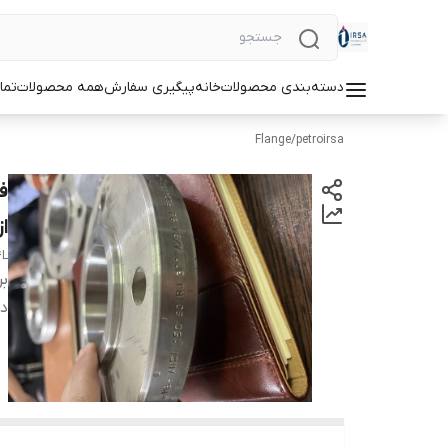
دسته‌بندی محصولات
خانه
پیگیری سفارش
همه محصولات
تما
Flange
/
petroirsa
ازجن
4L
بر
دس