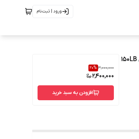
ورود | ثبت‌نام
فلنج اسلیپ ان استنلس استیل 3 اینچ ریس فیس کلاس 150LB
20
%
3,000,000
2,400,000
افزودن به سبد خرید