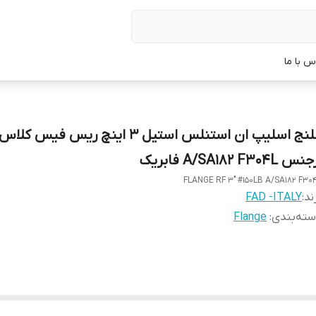
س با ما
س A/SA182 F304L فابریک
FLANGE RF 3" #150LB A/SA182 F30
ند:
FAD -ITALY
ته‌بندی
:
Flange