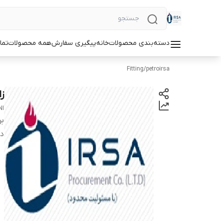
دسته‌بندی محصولات
خانه
پیگیری سفارش
همه محصولات
تما
Fitting
/
petroirsa
زانو 90 درجه اس
NI
بر
دس