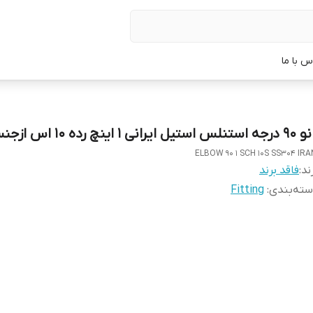
س با ما
تنلس استیل ایرانی 1 اینچ رده 10 اس ازجنس 304
ELBOW 90 1 SCH 10S SS304 IRA
ند:
فاقد برند
ته‌بندی
:
Fitting