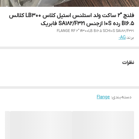
فلنج "2 ساکت ولد استلنس استیل کلاس LB300 کلالس
5.B16 رده 10S ازجنس SA182/F321 فابریک
FLANGE RF 2" #300LB B16.5 SCH10S SA182/F321
برند:
AG-
نظرات
دسته‌بندی
:
Flange