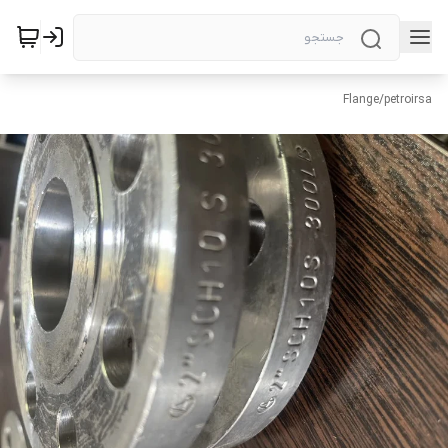
Flange
/
petroirsa