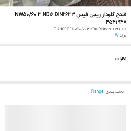
فلنج گلودار ریس فیس NW50/60 3 ND16 DIN2633
4541 948
FLANGE RF NW50/60 3 ND16 DIN2633 4541 948
برند:
W
نظرات
دسته‌بندی
:
Flange