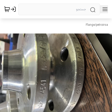
Flange
/
petroirsa