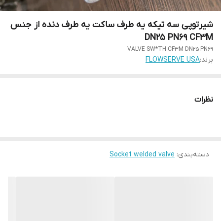
شیرتوپی سه تیکه یه طرف ساکت یه طرف دنده از جنس
DN25 PN69 CF3M
VALVE SW*TH CF3M DN25 PN69
برند:
FLOWSERVE USA
نظرات
دسته‌بندی
:
Socket welded valve