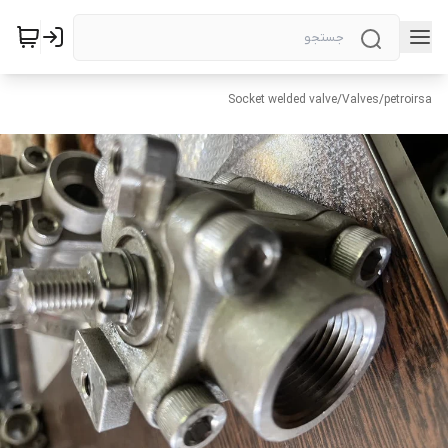
Socket welded valve
/
Valves
/
petroirsa