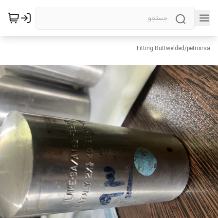
Fitting Buttwelded
/
petroirsa