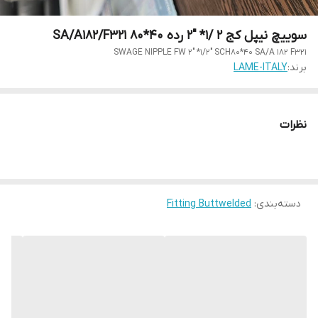
سوییچ نیپل کج 2 /1* "2 رده 40*80 SA/A182/F321
SWAGE NIPPLE FW 2" *1/2" SCH80*40 SA/A 182 F321
برند:
LAME-ITALY
نظرات
دسته‌بندی
:
Fitting Buttwelded