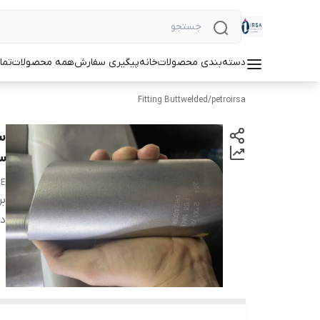
دسته‌بندی محصولات
خانه
پیگیری سفارش
همه محصولات
تما
Fitting Buttwelded
/
petroirsa
53
CE
بر
دس