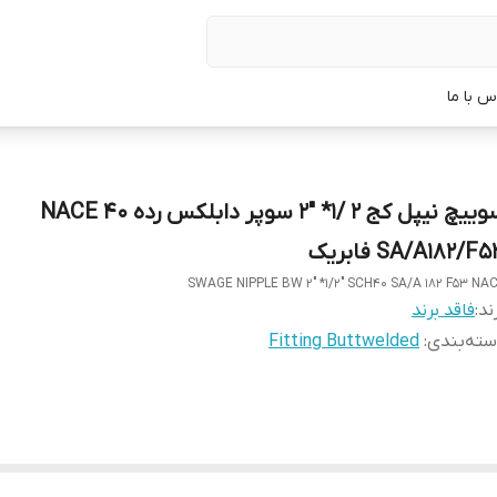
س با ما
سوییچ نیپل کج 2 /1* "2 سوپر دابلکس رده 40 NACE
SA/A182/F فابریک
SWAGE NIPPLE BW 2" *1/2" SCH40 SA/A 182 F53 NA
ند:
فاقد برند
ته‌بندی
:
Fitting Buttwelded