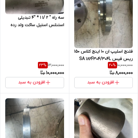
سه راه " 2 /1 1 * "4 تبدیلی
استنلس استیل ساکت ولد رده
160 A/403 WP/304 304L فابریک
فلنج اسلیپ ان 10 اینج کلاس 150
ریس فیس SA 182F304/304L
13,000,000
10,000,000
23
%
20
%
10,000,000
8,000,000
افزودن به سبد
افزودن به سبد