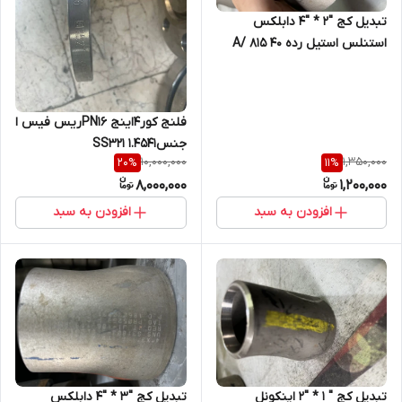
تبدیل کج "2 * "4 دابلکس
استنلس استیل رده 40 A/ 815
UNS S31803 فابریک
فلنج کور4اینج PN16ریس فیس از
جنس1.4541 SS321
10,000,000
1,350,000
20
%
11
%
8,000,000
1,200,000
افزودن به سبد
افزودن به سبد
تبدیل کج " 1 * "2 اینکونل
تبدیل کج "3 * "4 دابلکس