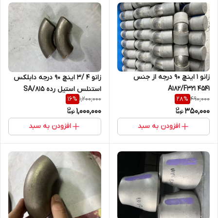
زانو 1 اینچ 90 درجه از جنس
زانو 4 /3 اینچ 90 درجه دابلکس
A182/F321 4541
استنلس استیل رده SA/815
1,200,000
490,000
16
%
28
%
31803S 80S فابریک SOUR
1,000,000
350,000
افزودن به سبد
افزودن به سبد