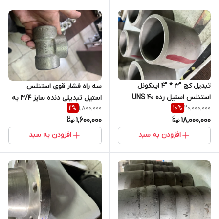
تبدیل کج "3 * "4 اینکونل
سه راه فشار قوی استنلس
استنلس استیل رده 40 UNS
استیل تبدیلی دنده سایز 3/4 به
1,800,000
20,000,000
11
%
10
%
NO6625 فابریک
1/2 اینج کلاس 3000 از
1,600,000
18,000,000
جنسSA182F316/ 316 L
افزودن به سبد
افزودن به سبد